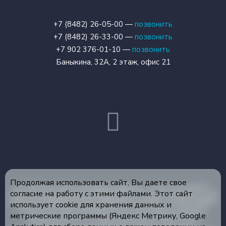
+7 (8482) 26-05-00 —
позвонить
+7 (8482) 26-33-00 —
позвонить
+7 902 376-01-10 —
позвонить
Баныкина, 32А, 2 этаж, офис 21
Продолжая использовать сайт, Вы даете свое
© 2026 Все права защищены Медикон Тольятти Лечебно-
согласие на работу с этими файлами. Этот сайт
диагностический центр ЛИЦЕНЗИЯ ЛО-163-01-003291 от 28
июля 2015 ИМЕЮТСЯ ПРОТИВОПОКАЗАНИЯ, НЕОБХОДИМА
использует cookie для хранения данных и
КОНСУЛЬТАЦИЯ СПЕЦИАЛИСТА Уважаемые пациенты!
метрические программы (Яндекс Метрику, Google
Администрация ООО ЛДЦ «Медикон», обращает Ваше
внимание на то, что данный интернет-сайт носит