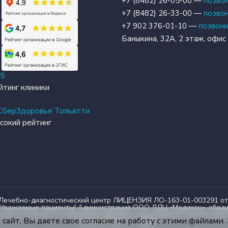
+7 (8482) 26-05-00 —
позво
+7 (8482) 26-33-00 —
позво
+7 902 376-01-10 —
позвон
Баныкина, 32А, 2 этаж, офис
35
йтинг клиники
сокий рейтинг
и Лечебно-диагностический центр ЛИЦЕНЗИЯ ЛО-163-01-003291
емые пациенты! Администрация ООО ЛДЦ «Медикон», обращает
ер и не является публичной офертой, определяемой положениями ч
сайт, Вы даете свое согласие на работу с этими файлами.
Создание сайта —
ADN