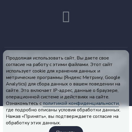
© 2026 Все права защищены Медикон Тольятти Лечебно-
Продолжая использовать сайт, Вы даете свое
диагностический центр ЛИЦЕНЗИЯ ЛО-163-01-003291 от 28
июля 2015 ИМЕЮТСЯ ПРОТИВОПОКАЗАНИЯ, НЕОБХОДИМА
согласие на работу с этими файлами. Этот сайт
КОНСУЛЬТАЦИЯ СПЕЦИАЛИСТА Уважаемые пациенты!
использует cookie для хранения данных и
Администрация ООО ЛДЦ «Медикон», обращает Ваше
внимание на то, что данный интернет-сайт носит
метрические программы (Яндекс Метрику, Google
исключительно информационный характер и не является
Analytics) для сбора данных о вашем поведении на
публичной офертой, определяемой положениями ч. 2 ст. 437
ГК РФ.
Политика конфиденциальности
Создание сайта —
сайте. Это включает IP-адрес, данные о браузере,
ADN
операционной системе и действиях на сайте.
Ознакомьтесь с
политикой конфиденциальности
,
где подробно описаны условия обработки данных.
Нажав «Принять», вы подтверждаете согласие на
обработку этих данных.