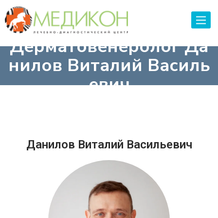
Toggle
naviga
Дерматовенеролог Да
нилов Виталий Василь
евич
Данилов Виталий Васильевич