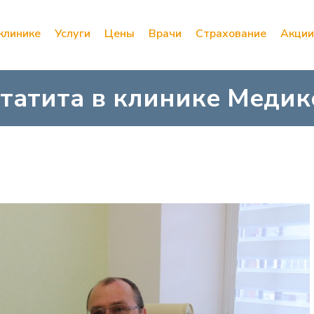
клинике
Услуги
Цены
Врачи
Страхование
Акции
татита в клинике Медик