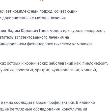
лючает комплексный подход, сочетающий
и дополнительные методы лечения.
пия. Вадим Юрьевич Гниломедов врач уролог-андролог,
етатель запатентованного лечения на
бинированном физиотерапевтическом комплексе
ких острых и хронических заболеваний как: пиелонефрит,
нкция, простатит, уретрит, вульвовагинит, кольпит,
 важно соблюдать меры профилактики. В клинике
щие регулярные обследования, консультации